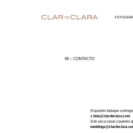
FOTOGRAF
06 – CONTACTO
Si quieres trabajar conmig
a
hola@clardeclara.com
Si te vas a casar y quieres 
weddings@clardeclara.c